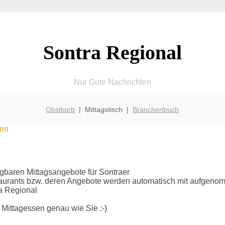
Sontra Regional
Nur Gute Nachrichten
Obstkorb
| Mittagstisch |
Branchenbuch
sen
fügbaren Mittagsangebote für Sontraer
taurants bzw. deren Angebote werden automatisch mit aufgen
a Regional
 Mittagessen genau wie Sie :-)